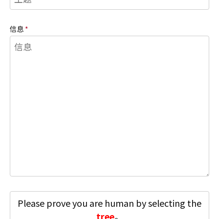
信息
*
Please prove you are human by selecting the
tree
。