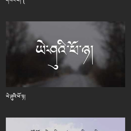
གསར་པ།༽
ཡེ་ཤུའི་ཕོ་ཉ།