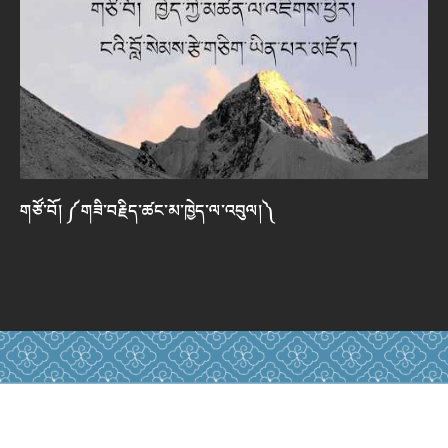
གཙོ་བོ། ༼གཟི་བརྗིད་ཚང་མ་ཁྱེད་ལ་འབུལ།༽