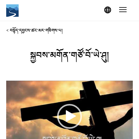
Skip to content
Menu
< བསྟོད་དབྱངས་ཚང་མར་གཟིགས་པ།
སྐྱབས་མགོན་གཙོ་བོ་ཡེ་ཤུ།
V
i
d
e
o
P
l
a