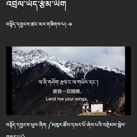
འབྲེལ་ཡོད་རྩོམ་ཡིག
བསྟོད་དབྱངས་ཚང་མར་གཟིགས་པ།
བསྟོད་དབྱངས་ཕུལ་ཞིག ༼མཁུར་ཚོས་དམར་པོ་ཞེས་པའི་འགྲེམས་སྦེལ་