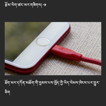
རྩོམ་ཡིག་ཚང་མར་གཟིགས།
ཐོག་མར་དཀོན་མཆོག་གི་བྱམས་པས་ཁྱོད་ཀྱི་ཡིད་སེམས་ཁེངས་པར་གྱུར་
ཅིག