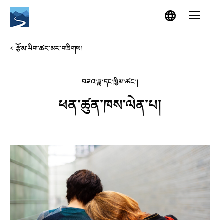
Skip to content
Menu
< རྩོམ་ཡིག་ཚང་མར་གཟིགས།
བཟའ་ཟླ་དང་ཁྱིམ་ཚང་།
ཕན་ཚུན་ཁས་ལེན་པ།