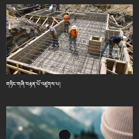
གཏིང་གཞི་བརྟན་པོ་འཛུགས་པ།