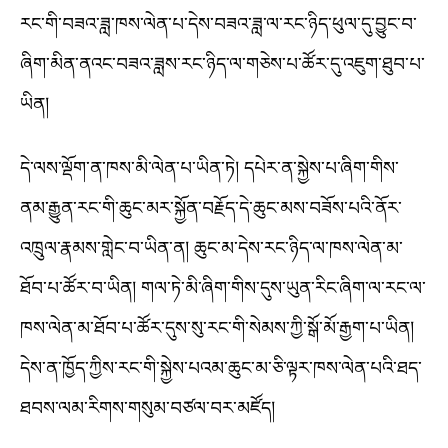
རང་གི་བཟའ་ཟླ་ཁས་ལེན་པ་དེས་བཟའ་ཟླ་ལ་རང་ཉིད་ཕུལ་དུ་བྱུང་བ་
ཞིག་མིན་ནའང་བཟའ་ཟླས་རང་ཉིད་ལ་གཅེས་པ་ཚོར་དུ་འཇུག་ཐུབ་པ་
ཡིན།
དེ་ལས་ལྡོག་ན་ཁས་མི་ལེན་པ་ཡིན་ཏེ། དཔེར་ན་སྐྱེས་པ་ཞིག་གིས་
ནམ་རྒྱུན་རང་གི་ཆུང་མར་སྐྱོན་བརྗོད་དེ་ཆུང་མས་བཟོས་པའི་ནོར་
འཁྲུལ་རྣམས་གླེང་བ་ཡིན་ན། ཆུང་མ་དེས་རང་ཉིད་ལ་ཁས་ལེན་མ་
ཐོབ་པ་ཚོར་བ་ཡིན། གལ་ཏེ་མི་ཞིག་གིས་དུས་ཡུན་རིང་ཞིག་ལ་རང་ལ་
ཁས་ལེན་མ་ཐོབ་པ་ཚོར་དུས་སུ་རང་གི་སེམས་ཀྱི་སྒོ་མོ་རྒྱག་པ་ཡིན།
དེས་ན་ཁྱོད་ཀྱིས་རང་གི་སྐྱེས་པའམ་ཆུང་མ་ཅི་ལྟར་ཁས་ལེན་པའི་ཐད་
ཐབས་ལམ་རིགས་གསུམ་བཙལ་བར་མཛོད།