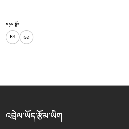
མཉམ་སྤྱོད།
འབྲེལ་ཡོད་རྩོམ་ཡིག