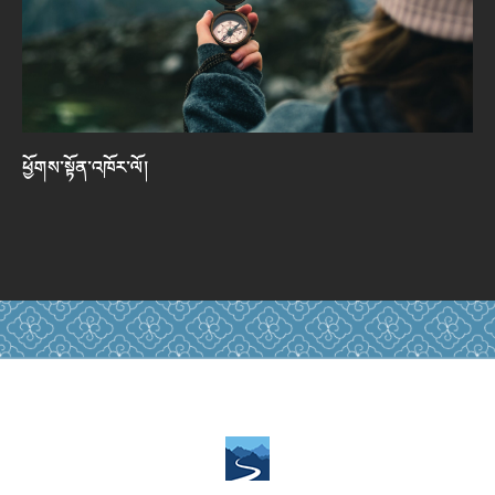
ཕྱོགས་སྟོན་འཁོར་ལོ།