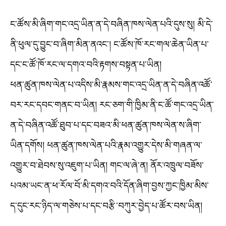
ང་ཚོས་མི་ཞིག་གང་འདྲ་ཡིན་ན་དེ་བཞིན་ཁས་ལེན་པའི་དུས་སུ། མི་དེ་
ནི་ཕུལ་དུ་བྱུང་བ་ཞིག་མིན་ནའང་། ང་ཚོས་ཁོ་རང་གལ་ཆེན་ཡིན་པ་
དང་ང་ཚོ་ཁོ་རང་ལ་དགའ་བའི་རྟགས་བསྟན་པ་ཡིན།
ཕན་ཚུན་ཁས་ལེན་པ་འདིས་མི་རྣམས་གང་འདྲ་ཡིན་ན་དེ་བཞིན་འཚོ་
བར་རང་དབང་གནང་བ་ཡིན། རང་ཅག་གི་ཁྱིམ་ནི་ང་ཚོ་གང་འདྲ་ཡིན་
ན་དེ་བཞིན་འཚོ་ཐུབ་པ་དང་བཟའ་མི་ཕན་ཚུན་ཁས་ལེན་ས་ཞིག་
ཡིན་དགོས། ཕན་ཚུན་ཁས་ལེན་པའི་རྣམ་འགྱུར་དེས་མི་གཞན་ལ་
འགྱུར་བ་ཐེབས་སུ་འཇུག་པ་ཡིན། གང་ལ་ཞེ་ན། ནོར་འཁྲུལ་བཟོས་
པའམ་ཡང་ན་ཕ་རོལ་བོ་མི་དགའ་བའི་དོན་ཞིག་བྱས་ཀྱང་ཁྱིམ་མིས་
ད་དུང་རང་ཉིད་ལ་གཅེས་པ་དང་བརྩི་བཀུར་བྱེད་པ་ཚོར་བས་ཡིན།