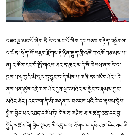
བཟའ་ཟླ་མང་པོ་ཞིག་ནི་རེ་བ་མང་པོ་ཞིག་དང་བཅས་གཉེན་བསྒྲིགས་
པ་ཡིན། སྟོན་མོ་མཇུག་རྫོགས་ཏེ་ཉིན་རྒྱུན་གྱི་འཚོ་བ་འགོ་བརྩམས་པ་
ན། ང་ཚོས་རང་གི་ཁྱོ་གའམ་ཡང་ན་ཆུང་མ་དེ་ནི་སེམས་ནས་རེ་བ་
བྱས་པ་ལྟ་བུའི་མི་ཕུལ་དུ་བྱུང་བ་དེ་མིན་པ་གཞི་ནས་ཚོར་ཡོང་། དེ་
ནས་ཕན་ཚུན་འགྲོགས་ཡོང་དུས་སྔར་མཐོང་མ་མྱོང་བ་རྣམས་ཀྱང་
མཐོང་ཡོང་། རང་ཅག་ནི་མི་གཞན་ལ་བཅངས་པའི་རེ་བ་རྣམས་སྙོམ་
སྒྲིག་བྱེད་པར་འཐད་དགོས་ཏེ། གོམས་གཤིས་ཡ་མཚན་ཅན་དང་བྱ་
སྤྱོད་མཚར་པོ། བྱེད་སྟངས་མི་འདྲ་བ་ལ་སོགས་པ་དཔེར་ན། དེང་སང་གི་