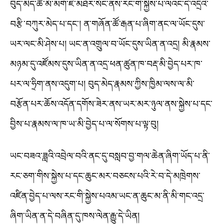
བུད་མེད་ཚོ་མོ་མགོ་ཇེ་མཐོར་སོང་ནས་རང་གི་སྐྱེས་པ་ལའང་དེ་འདྲའི་
བརྩི་བཀུར་མེད་པ་དང་། ན་གཞོན་ཚོ་རྒན་པ་ཞིག་ནང་ལ་ཡོང་དུས་
ཡར་ལང་མི་ཤེས་པ། ཡང་ན་འགྲུལ་བ་ཡོང་དུས་ཡིན་ན་འདྲ། མི་རྣམས་
མཉམ་དུ་འཛོམས་དུས་ཡིན་ན་འདྲ་ཕན་ཚུན་ཁ་བརྡ་མི་བྱེད་པར་ཁ་
པར་ལ་ཧྲིག་ནས་འདུག་པ། བུད་མེད་རྣམས་ཀྱིས་ཁྱིམ་ལས་ལ་མི་
བརྩོན་པར་ཆོས་འདོན་དགོས་ཟེར་ནས་ཡར་མར་ཉུལ་ནས་སྐྱེས་པ་དང་
བྱིས་པ་རྣམས་ལ་ཁ་ཡ་མི་བྱེད་པ་ལ་སོགས་པ་ལྟ་བུ།
ཡང་བཟའ་ཟླའི་འབྲེལ་བའི་ནང་དུ་བསླབ་བྱ་གལ་ཆེན་ཞིག་ཡོད་པ་ནི་
རང་ཅག་གིས་སྐྱེས་པ་དང་ཆུང་མར་བཅངས་པའི་རེ་བ་དེ་མཁྲེགས་
འཛིན་བྱེད་པ་ལས་རང་གི་སྐྱེས་པའམ་ཡང་ན་ཆུང་མ་ནི་མི་གང་འདྲ་
ཞིག་ཡིན་ན་དེ་བཞིན་དུ་ཁས་ལེན་རྒྱུ་དེ་ཡིན།