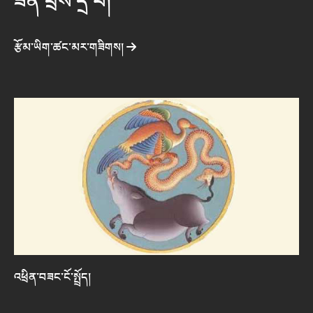
ཟིན་བྲིས་དྲ་བ།
རྩོམ་ཡིག་ཚང་མར་གཟིགས།
འཕྲིན་བཟང་ངོ་སྤྲོད།