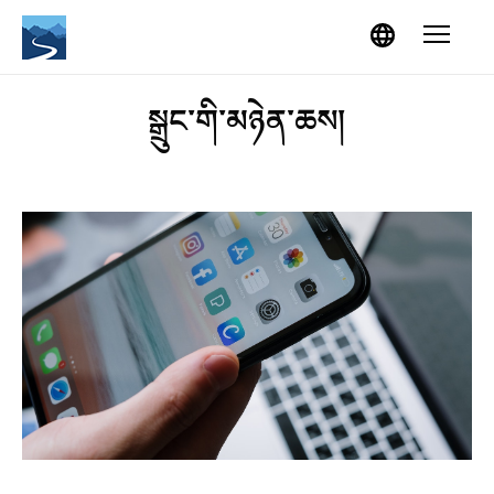
Skip to content
Menu
སྒྲུང་གི་མཉེན་ཆས།