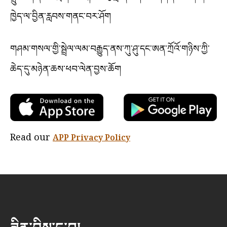
ཁྱེད་ལ་བྱིན་རླབས་གནང་བར་ཤོག
གཤམ་གསལ་གྱི་སྦྲེལ་ལམ་བརྒྱུད་ནས་ཀུ་ཤུ་དང་ཨན་ཀྲོའོ་གཉིས་ཀྱི་
ཆེད་དུ་མཉེན་ཆས་ཕབ་ལེན་བྱས་ཆོག
Read our
APP Privacy Policy