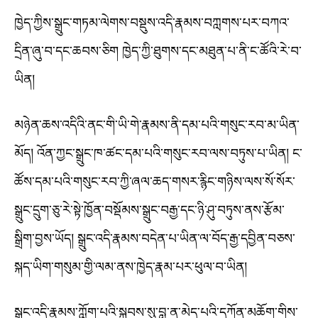
ཁྱེད་ཀྱིས་སྒྲུང་གཏམ་ལེགས་བསྡུས་འདི་རྣམས་བཀླགས་པར་བཀའ་
དྲིན་ཞུ་བ་དང་ཆབས་ཅིག ཁྱེད་ཀྱི་ཐུགས་དང་མཐུན་པ་ནི་ང་ཚོའི་རེ་བ་
ཡིན།
མཉེན་ཆས་འདིའི་ནང་གི་ཡི་གེ་རྣམས་ནི་དམ་པའི་གསུང་རབ་མ་ཡིན་
མོད། འོན་ཀྱང་སྒྲུང་ཁ་ཚང་དམ་པའི་གསུང་རབ་ལས་བཏུས་པ་ཡིན། ང་
ཚོས་དམ་པའི་གསུང་རབ་ཀྱི་ཞལ་ཆད་གསར་རྙིང་གཉིས་ལས་སོ་སོར་
སྒྲུང་དྲུག་ཅུ་རེ་སྟེ་ཁྱོན་བསྡོམས་སྒྲུང་བརྒྱ་དང་ཉི་ཤུ་བཏུས་ནས་རྩོམ་
སྒྲིག་བྱས་ཡོད། སྒྲུང་འདི་རྣམས་བདེན་པ་ཡིན་ལ་བོད་རྒྱ་དབྱིན་བཅས་
སྐད་ཡིག་གསུམ་གྱི་ལམ་ནས་ཁྱེད་རྣམ་པར་ཕུལ་བ་ཡིན།
སྒྲུང་འདི་རྣམས་ཀློག་པའི་སྐབས་སུ་བླ་ན་མེད་པའི་དཀོན་མཆོག་གིས་