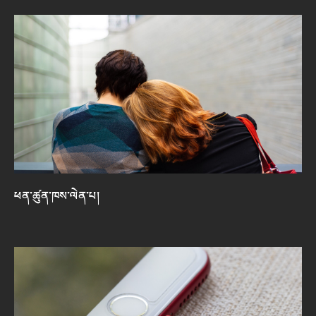
ཕན་ཚུན་ཁས་ལེན་པ།