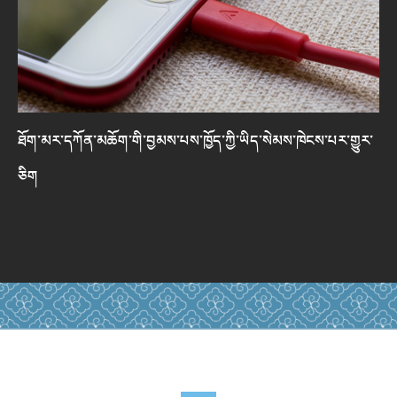
ཐོག་མར་དཀོན་མཆོག་གི་བྱམས་པས་ཁྱོད་ཀྱི་ཡིད་སེམས་ཁེངས་པར་གྱུར་
ཅིག